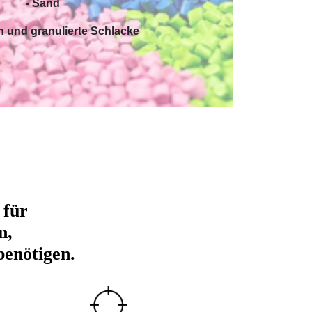
- Sand
n und granulierte Schlacke
 für
n,
benötigen.