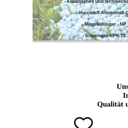
- Aquatisches und technisc
- Harnstoff-Ammoniak-
- Mineraldünger - NP
- Superagro NPK 15:
Uns
I
Qualität 