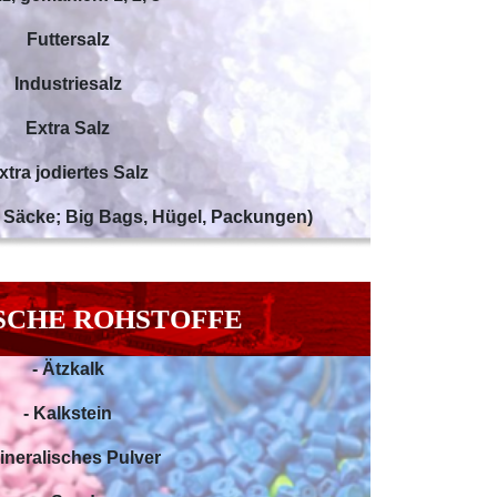
Futtersalz
Industriesalz
Extra Salz
xtra jodiertes Salz
e, Säcke; Big Bags, Hügel, Packungen)
SCHE ROHSTOFFE
- Ätzkalk
- Kalkstein
Mineralisches Pulver