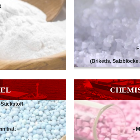
t
E
(Briketts, Salzblöck
TEL
CHEMI
Stickstoff
nitrat;
- 